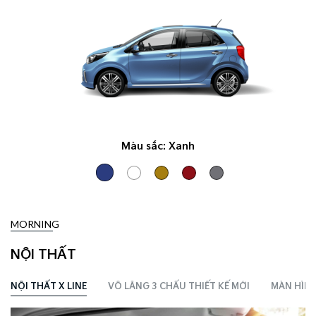
Màu sắc:
Xanh
MORNING
NỘI THẤT
NỘI THẤT X LINE
VÔ LĂNG 3 CHẤU THIẾT KẾ MỚI
MÀN HÌNH