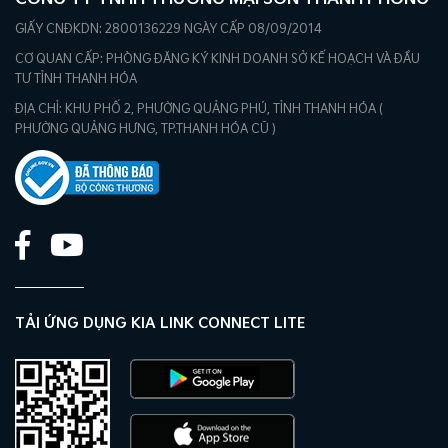
GIẤY CNĐKDN: 2800136229 NGÀY CẤP 08/09/2014
CƠ QUAN CẤP: PHÒNG ĐĂNG KÝ KINH DOANH SỞ KẾ HOẠCH VÀ ĐẦU
TƯ TỈNH THANH HÓA
ĐỊA CHỈ: KHU PHỐ 2, PHƯỜNG QUẢNG PHÚ, TỈNH THANH HÓA (
PHƯỜNG QUẢNG HƯNG, TP.THANH HÓA CŨ )
TẢI ỨNG DỤNG KIA LINK CONNECT LITE