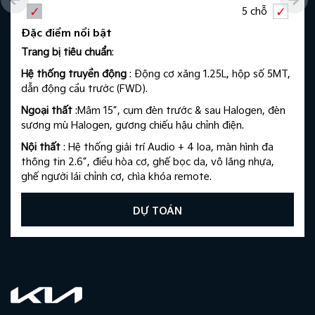
5 chỗ
Đặc điểm nổi bật
Trang bị tiêu chuẩn
: ​
Hệ thống truyền động
: Động cơ xăng 1.25L, hộp số 5MT,
dẫn động cầu trước (FWD).
Ngoại thất
:Mâm 15”, cụm đèn trước & sau Halogen, đèn
sương mù Halogen, gương chiếu hậu chỉnh điện.​
Nội thất
: Hệ thống giải trí Audio + 4 loa, màn hình đa
thông tin 2.6”, điều hòa cơ, ghế bọc da, vô lăng nhựa,
ghế người lái chỉnh cơ, chìa khóa remote.​
An toàn
: Phanh ABS, EBD, 2 túi khí.​
DỰ TOÁN