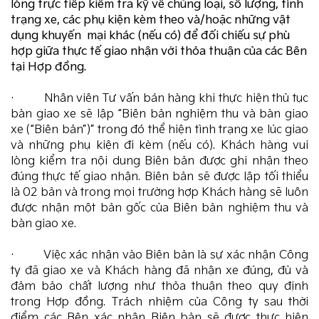
lòng trực tiếp kiểm tra kỹ về chủng loại, số lượng, tình
trạng xe, các phụ kiện kèm theo và/hoặc những vật
dụng khuyến mại khác (nếu có) để đối chiếu sự phù
hợp giữa thực tế giao nhận với thỏa thuận của các Bên
tại Hợp đồng.
· Nhân viên Tư vấn bán hàng khi thực hiện thủ tục
bàn giao xe sẽ lập “Biên bản nghiệm thu và bàn giao
xe (“Biên bản”)” trong đó thể hiện tình trạng xe lúc giao
và những phụ kiện đi kèm (nếu có). Khách hàng vui
lòng kiểm tra nội dung Biên bản được ghi nhận theo
đúng thực tế giao nhận. Biên bản sẽ được lập tối thiểu
là 02 bản và trong mọi trường hợp Khách hàng sẽ luôn
được nhận một bản gốc của Biên bản nghiệm thu và
bàn giao xe.
· Việc xác nhận vào Biên bản là sự xác nhận Công
ty đã giao xe và Khách hàng đã nhận xe đúng, đủ và
đảm bảo chất lượng như thỏa thuận theo quy định
trong Hợp đồng. Trách nhiệm của Công ty sau thời
điểm các Bên xác nhận Biên bản sẽ được thực hiện