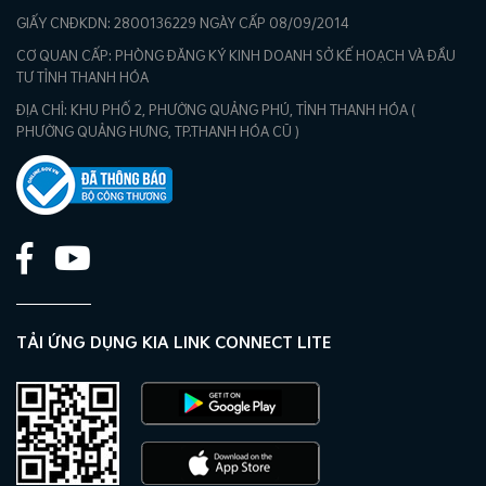
GIẤY CNĐKDN: 2800136229 NGÀY CẤP 08/09/2014
CƠ QUAN CẤP: PHÒNG ĐĂNG KÝ KINH DOANH SỞ KẾ HOẠCH VÀ ĐẦU
TƯ TỈNH THANH HÓA
ĐỊA CHỈ: KHU PHỐ 2, PHƯỜNG QUẢNG PHÚ, TỈNH THANH HÓA (
PHƯỜNG QUẢNG HƯNG, TP.THANH HÓA CŨ )
TẢI ỨNG DỤNG KIA LINK CONNECT LITE