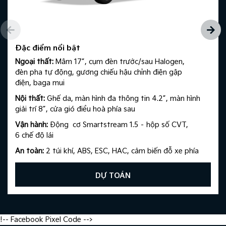
Đặc điểm nổi bật
Ngoại thất:
Mâm 17”, cụm đèn trước/sau Halogen,
đèn pha tự động, gương chiếu hậu chỉnh điện gập
điện, baga mui​
Nội thất:
Ghế da, màn hình đa thông tin 4.2”, màn hình
giải trí 8”, cửa gió điều hoà phía sau​
Vận hành:
Động cơ Smartstream 1.5 – hộp số CVT,
6 chế độ lái​
An toàn:
2 túi khí, ABS, ESC, HAC, cảm biến đỗ xe phía
sau, camera lùi
DỰ TOÁN
!-- Facebook Pixel Code -->