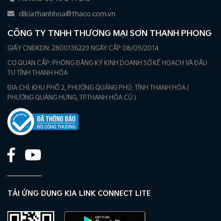
dlkiathanhhoa@thaco.com.vn
CÔNG TY TNHH THƯƠNG MẠI SƠN THANH PHONG
GIẤY CNĐKDN: 2800136229 NGÀY CẤP 08/09/2014
CƠ QUAN CẤP: PHÒNG ĐĂNG KÝ KINH DOANH SỞ KẾ HOẠCH VÀ ĐẦU
TƯ TỈNH THANH HÓA
ĐỊA CHỈ: KHU PHỐ 2, PHƯỜNG QUẢNG PHÚ, TỈNH THANH HÓA (
PHƯỜNG QUẢNG HƯNG, TP.THANH HÓA CŨ )
TẢI ỨNG DỤNG KIA LINK CONNECT LITE