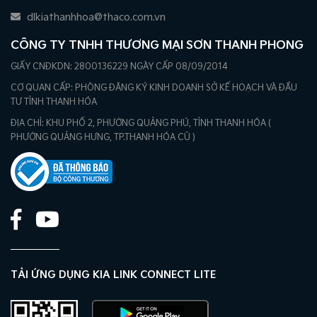
dlkiathanhhoa@thaco.com.vn
CÔNG TY TNHH THƯƠNG MẠI SƠN THANH PHONG
GIẤY CNĐKDN: 2800136229 NGÀY CẤP 08/09/2014
CƠ QUAN CẤP: PHÒNG ĐĂNG KÝ KINH DOANH SỞ KẾ HOẠCH VÀ ĐẦU
TƯ TỈNH THANH HÓA
ĐỊA CHỈ: KHU PHỐ 2, PHƯỜNG QUẢNG PHÚ, TỈNH THANH HÓA (
PHƯỜNG QUẢNG HƯNG, TP.THANH HÓA CŨ )
TẢI ỨNG DỤNG KIA LINK CONNECT LITE