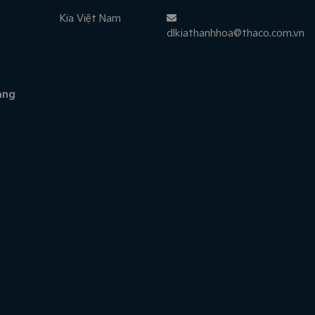
Kia Việt Nam
dlkiathanhhoa@thaco.com.vn
àng