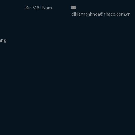
Kia Việt Nam
dlkiathanhhoa@thaco.com.vn
àng