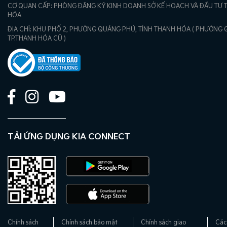
CƠ QUAN CẤP: PHÒNG ĐĂNG KÝ KINH DOANH SỞ KẾ HOẠCH VÀ ĐẦU TƯ 
HÓA
ĐỊA CHỈ: KHU PHỐ 2, PHƯỜNG QUẢNG PHÚ, TỈNH THANH HÓA ( PHƯỜNG
TP.THANH HÓA CŨ )
TẢI ỨNG DỤNG KIA CONNECT
Chính sách
Chính sách bảo mật
Chính sách giao
Các